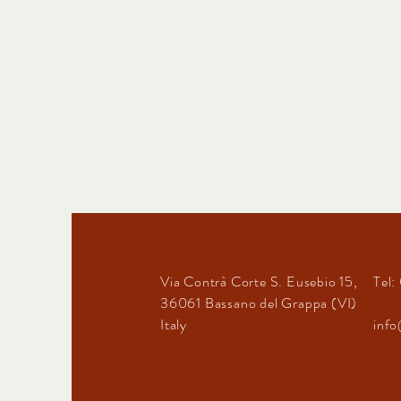
Via Contrà Corte
S. Eusebio 15
,
Tel
36061
Bassano del Grappa (VI)
Italy
info