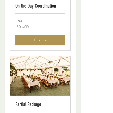
On the Day Coordination
1 ora
150
150 USD
dollari
statunitensi
Prenota
Partial Package