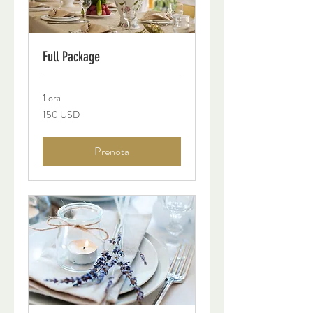
Full Package
1 ora
150
150 USD
dollari
statunitensi
Prenota