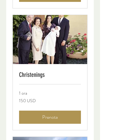
Christenings
1 ora
150
150 USD
dollari
statunitensi
Prenota