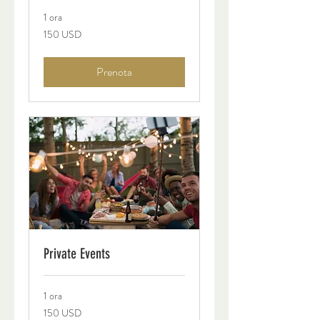
1 ora
150
150 USD
dollari
statunitensi
Prenota
Private Events
1 ora
150
150 USD
dollari