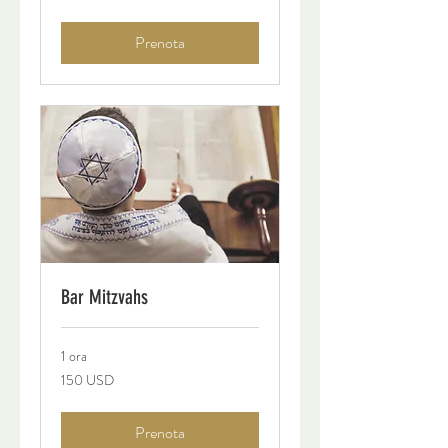
statunitensi
Prenota
Bar Mitzvahs
1 ora
150
150 USD
dollari
statunitensi
Prenota